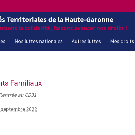
és Territoriales de la Haute-Garonne
isons la solidarité, faisons avancer nos droits !
les
Nos luttes nationales
Autres luttes
Mes droits
nts Familiaux
 Rentrée au CD31
1 septembre 2022