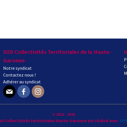
SUD Collectivités Territoriales de la Haute-
I
Garonne
P
C
Notre syndicat
M
Contactez nous !
Adhérer au syndicat
E-mail
Facebook
Instagram
© 2012 - 2026
Sud Collectivités territoriales Haute-Garonne est réalisé avec
SPI