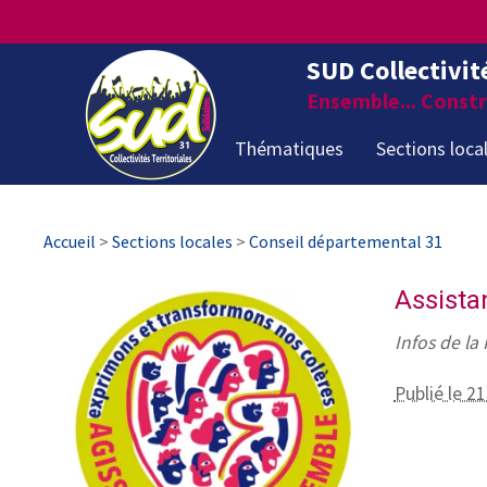
SUD Collectivit
Ensemble... Constru
Thématiques
Sections loca
Accueil
>
Sections locales
>
Conseil départemental 31
Assista
Infos de la
Publié le 2