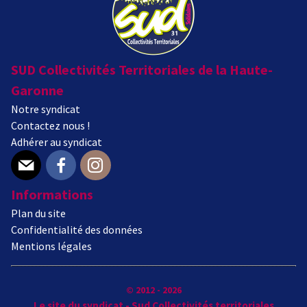
SUD Collectivités Territoriales de la Haute-
Garonne
Notre syndicat
Contactez nous !
Adhérer au syndicat
E-mail
Facebook
Instagram
Informations
Plan du site
Confidentialité des données
Mentions légales
© 2012 - 2026
Le site du syndicat - Sud Collectivités territoriales