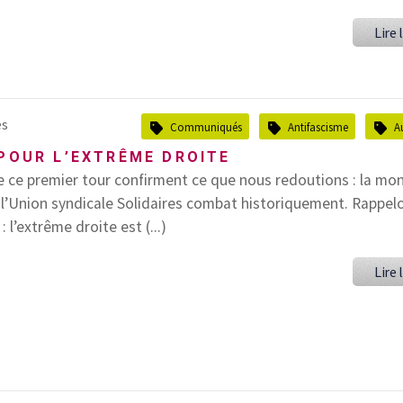
Lire l
es
Communiqués
Antifascisme
A
 POUR L’EXTRÊME DROITE
de ce premier tour confirment ce que nous redoutions : la mo
 l’Union syndicale Solidaires combat historiquement. Rappel
: l’extrême droite est (...)
Lire l