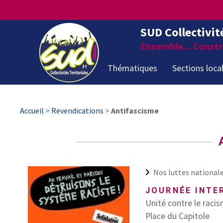
SUD Collectivit
Ensemble... Constru
Thématiques
Sections loca
Accueil
>
Revendications
>
Antifascisme
Nos luttes national
JOURNÉE INTE
Unité contre le raci
Place du Capitole