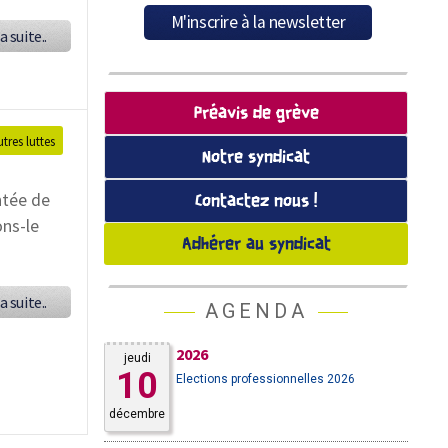
a suite..
Préavis de grève
utres luttes
Notre syndicat
ntée de
Contactez nous !
ons-le
Adhérer au syndicat
a suite..
AGENDA
2026
jeudi
10
Elections professionnelles 2026
décembre