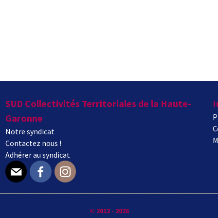
SUD Collectivités Territoriales de la Haute-
I
Garonne
P
C
Notre syndicat
M
Contactez nous !
Adhérer au syndicat
E-mail
Facebook
Instagram
© 2012 - 2026