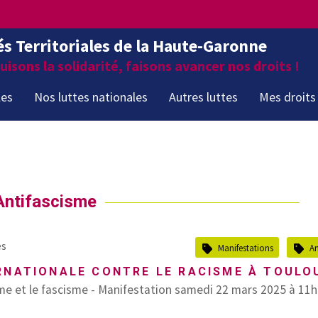
és Territoriales de la Haute-Garonne
isons la solidarité, faisons avancer nos droits !
les
Nos luttes nationales
Autres luttes
Mes droits
Antifascisme
es
Manifestations
An
RNATIONALE CONTRE LE RACISME À TOULO
sme et le fascisme - Manifestation samedi 22 mars 2025 à 11h