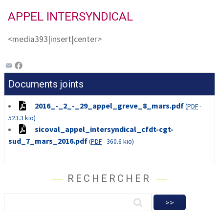
APPEL INTERSYNDICAL
<media393|insert|center>
Documents joints
2016_-_2_-_29_appel_greve_8_mars.pdf
(
PDF
-
523.3 kio
)
sicoval_appel_intersyndical_cfdt-cgt-
sud_7_mars_2016.pdf
(
PDF
-
360.6 kio
)
RECHERCHER