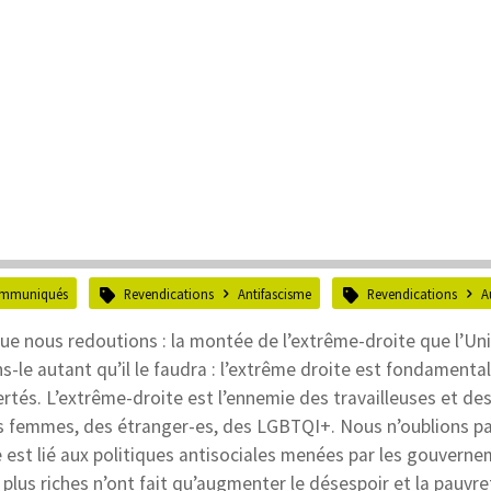
mmuniqués
Revendications
Antifascisme
Revendications
A
que nous redoutions : la montée de l’extrême-droite que l’Un
-le autant qu’il le faudra : l’extrême droite est fondament
bertés. L’extrême-droite est l’ennemie des travailleuses et de
des femmes, des étranger-es, des LGBTQI+. Nous n’oublions pa
e est lié aux politiques antisociales menées par les gouvern
lus riches n’ont fait qu’augmenter le désespoir et la pauvre