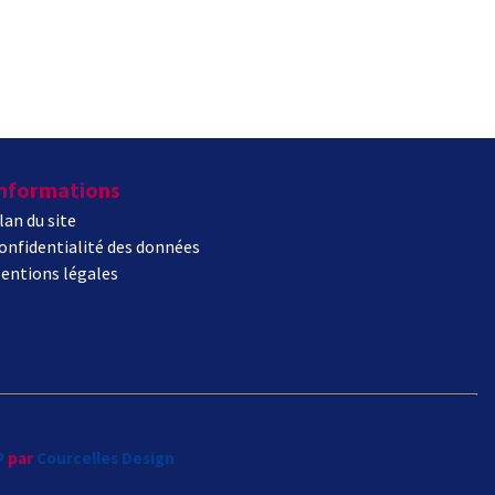
nformations
lan du site
onfidentialité des données
entions légales
P
par
Courcelles Design