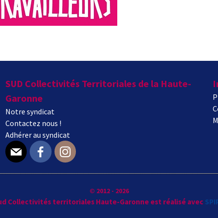
SUD Collectivités Territoriales de la Haute-
I
Garonne
P
C
Notre syndicat
M
Contactez nous !
Adhérer au syndicat
E-mail
Facebook
Instagram
© 2012 - 2026
Sud Collectivités territoriales Haute-Garonne est réalisé avec
SPI