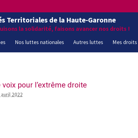
és Territoriales de la Haute-Garonne
isons la solidarité, faisons avancer nos droits !
les
Nos luttes nationales
Autres luttes
Mes droits
 voix pour l’extrême droite
 avril 2022