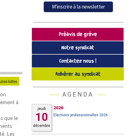
Préavis de grève
Notre syndicat
Contactez nous !
Adhérer au syndicat
utres luttes
AGENDA
ion
alement à
2026
jeudi
s
10
Elections professionnelles 2026
s que le
ements
décembre
té. Les