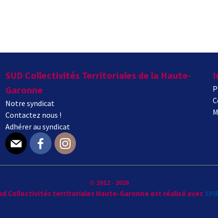
SUD Collectivités Territoriales de la Haute-
I
Garonne
P
C
Notre syndicat
M
Contactez nous !
Adhérer au syndicat
E-mail
Facebook
Instagram
© 2012 - 2026
Sud Collectivités territoriales Haute-Garonne est réalisé avec
SPI