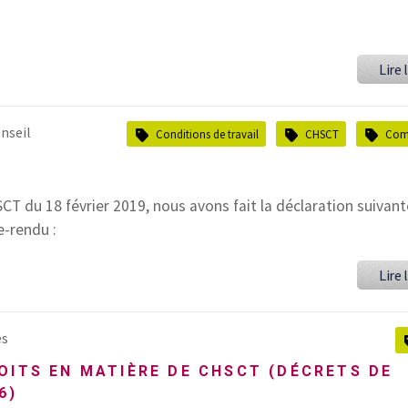
T
Lire l
nseil
Conditions de travail
CHSCT
Com
T du 18 février 2019, nous avons fait la déclaration suivante
e-rendu :
Lire l
es
OITS EN MATIÈRE DE CHSCT (DÉCRETS DE
6)