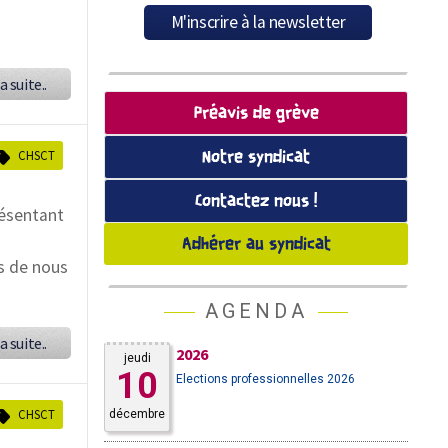
a suite..
Préavis de grève
CHSCT
Notre syndicat
Contactez nous !
résentant
Adhérer au syndicat
s de nous
AGENDA
a suite..
2026
jeudi
10
Elections professionnelles 2026
CHSCT
décembre