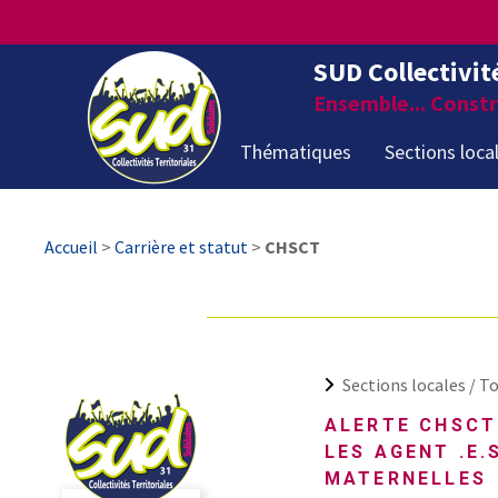
SUD Collectivit
Ensemble... Constru
Thématiques
Sections loca
Accueil
>
Carrière et statut
>
CHSCT
Sections locales /
To
ALERTE CHSCT
LES AGENT .E.
MATERNELLES