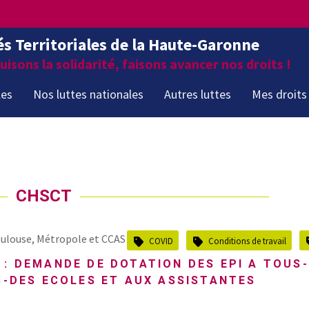
és Territoriales de la Haute-Garonne
isons la solidarité, faisons avancer nos droits !
les
Nos luttes nationales
Autres luttes
Mes droits
CHSCT
ulouse, Métropole et CCAS
COVID
Conditions de travail
 : DEMANDE DE DOTATION DES EPI A TOUS
S-DES ECOLES ET AUX ASSISTANTES