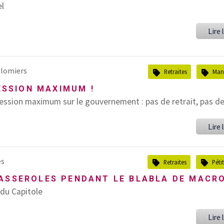
el
Lire l
lomiers
Retraites
Mani
RESSION MAXIMUM !
ression maximum sur le gouvernement : pas de retrait, pas de 
Lire l
es
Retraites
Péti
ASSEROLES PENDANT LE BLABLA DE MACR
 du Capitole
Lire l