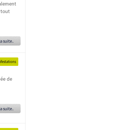
calement
rtout
a suite..
festations
née de
a suite..