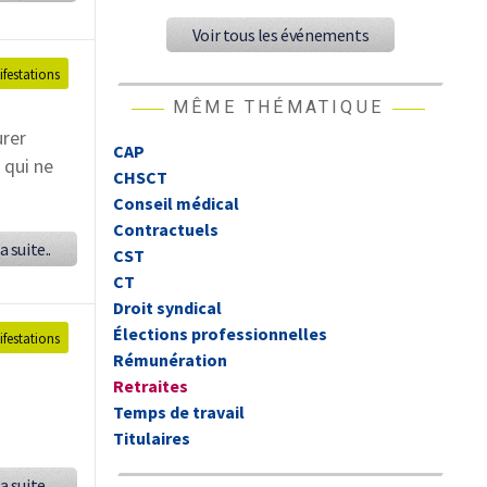
Voir tous les événements
festations
MÊME THÉMATIQUE
urer
CAP
 qui ne
CHSCT
Conseil médical
Contractuels
a suite..
CST
CT
Droit syndical
Élections professionnelles
festations
Rémunération
Retraites
Temps de travail
Titulaires
a suite..