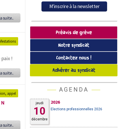
a suite..
Préavis de grève
festations
Notre syndicat
paix !
Contactez nous !
Adhérer au syndicat
a suite..
AGENDA
tion, appel
2026
ON
jeudi
10
Elections professionnelles 2026
décembre
a suite..