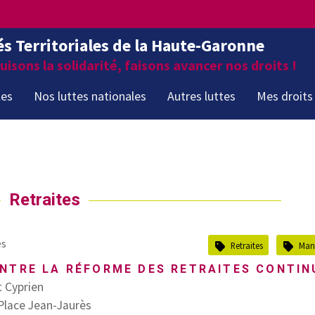
és Territoriales de la Haute-Garonne
isons la solidarité, faisons avancer nos droits !
les
Nos luttes nationales
Autres luttes
Mes droits
Retraites
es
Retraites
Mani
NTRE LA RÉFORME DES RETRAITES CONTINU
t Cyprien
Place Jean-Jaurès