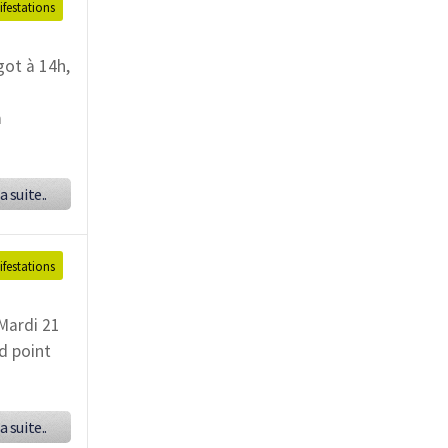
festations
got à 14h,
a
a suite..
festations
Mardi 21
d point
a suite..