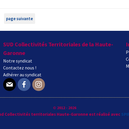
page suivante
SUD Collectivités Territoriales de la Haute-
I
Garonne
P
C
Notre syndicat
M
Contactez nous !
Adhérer au syndicat
E-mail
Facebook
Instagram
© 2012 - 2026
Sud Collectivités territoriales Haute-Garonne est réalisé avec
SPI