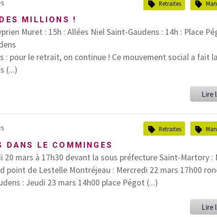
es
Retraites
Mani
DES MILLIONS !
yprien Muret : 15h : Allées Niel Saint-Gaudens : 14h : Place Pé
udens
 : pour le retrait, on continue ! Ce mouvement social a fait l
 (...)
Lire l
es
Retraites
Mani
S DANS LE COMMINGES
i 20 mars à 17h30 devant la sous préfecture Saint-Martory : 
d point de Lestelle Montréjeau : Mercredi 22 mars 17h00 ron
dens : Jeudi 23 mars 14h00 place Pégot (...)
Lire l