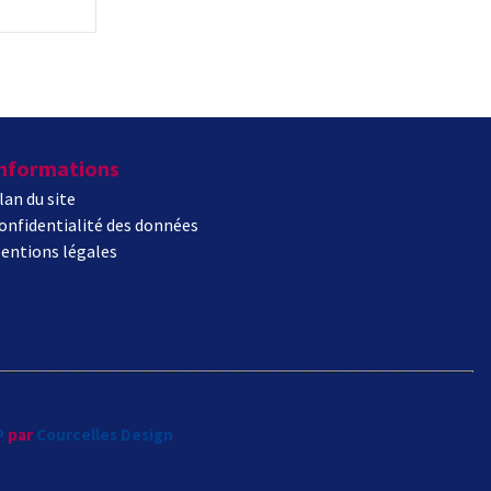
nformations
lan du site
onfidentialité des données
entions légales
P
par
Courcelles Design