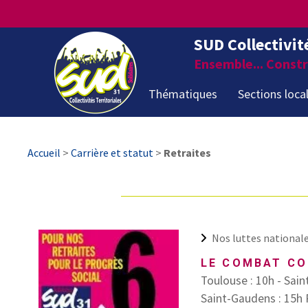
SUD Collectivit
Ensemble... Constru
Thématiques
Sections loca
Accueil
>
Carrière et statut
>
Retraites
Nos luttes national
LE COMBAT CO
Toulouse : 10h - Sain
Saint-Gaudens : 15h 