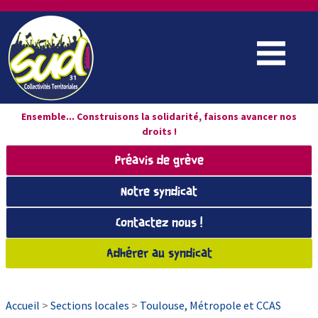
Ensemble... Construisons la solidarité, faisons avancer nos
droits !
Préavis de grève
Notre syndicat
Contactez nous !
Adhérer au syndicat
Accueil
>
Sections locales
>
Toulouse, Métropole et CCAS