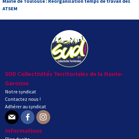
Mairie de Toulouse : Réorganisation temps de travail des
ATSEM
SUD Collectivités Territoriales de la Haute-
Garonne
Notre syndicat
Contactez nous !
Adhérer au syndicat
E-mail
Facebook
Instagram
Informations
Plan du site