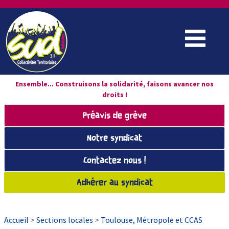
Ensemble... Construisons la solidarité, faisons avancer nos
droits !
Préavis de grève
Notre syndicat
Contactez nous !
Adhérer au syndicat
Accueil
>
Sections locales
>
Toulouse, Métropole et CCAS