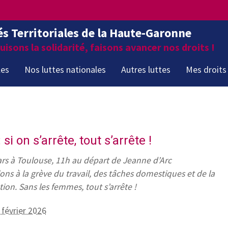
és Territoriales de la Haute-Garonne
isons la solidarité, faisons avancer nos droits !
les
Nos luttes nationales
Autres luttes
Mes droits
 si on s’arrête, tout s’arrête !
rs à Toulouse, 11h au départ de Jeanne d’Arc
ns à la grève du travail, des tâches domestiques et de la
n. Sans les femmes, tout s’arrête !
 février 2026