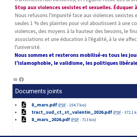
Stop aux violences sexistes et sexuelles. Éduquer à 
Nous refusons l’impunité face aux violences sexistes e
seules 1 % des plaintes pour viol aboutissent à une c
violences, des moyens à la hauteur des besoins, le f
associations et une éducation à l’égalité, à la vie affec
l’université.
Nous sommes et resterons mobilisé-es tous les jour
l’islamophobie, le validisme, les politiques libéra
Documents joints
8_mars.pdf
(
PDF
-
104.7 kio
)
tract_sud_ct_st_valentin_2026.pdf
(
PDF
-
372.1 k
8_mars_2026.pdf
(
PDF
-
713 kio
)