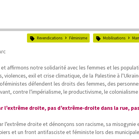
Revendications
Féminisme
Mobilisations
Man
Arc
t affirmons notre solidarité avec les femmes et les populat
violences, exil et crise climatique, de la Palestine à l’Ukraine
 écoféministes défendent les droits des femmes, des personne
ant, contre l’impérialisme, le productivisme, le colonialisme 
r l’extrême droite, pas d’extrême-droite dans la rue, pa
ar l’extrême droite et dénonçons son racisme, sa misogynie 
iers et un front antifasciste et féministe lors des municipal