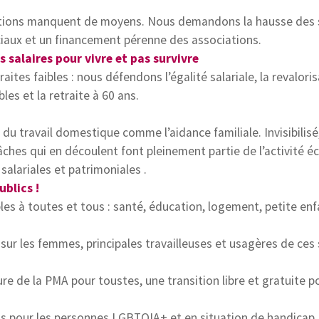
iations manquent de moyens. Nous demandons la hausse des sa
iaux et un financement pérenne des associations.
s salaires pour vivre et pas survivre
ites faibles : nous défendons l’égalité salariale, la revalori
es et la retraite à 60 ans.
 travail domestique comme l’aidance familiale. Invisibilisé
 tâches qui en découlent font pleinement partie de l’activité 
 salariales et patrimoniales .
ublics !
les à toutes et tous : santé, éducation, logement, petite enf
ur les femmes, principales travailleuses et usagères de ces 
ure de la PMA pour toustes, une transition libre et gratuite p
oits pour les personnes LGBTQIA+ et en situation de handicap.