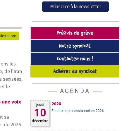
Préavis de grève
ifestations
Notre syndicat
Contactez nous !
ions les
, de l’Iran
Adhérer au syndicat
s sexisées,
et le
AGENDA
s une voix
2026
jeudi
10
Elections professionnelles 2026
et sa
décembre
es de 2026.