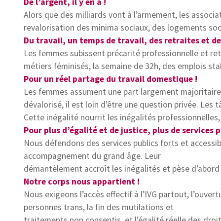
De l’argent, il y en a !
Alors que des milliards vont à l’armement, les assoc
revalorisation des minima sociaux, des logements soc
Du travail, un temps de travail, des retraites et de
Les femmes subissent précarité professionnelle et retra
métiers féminisés, la semaine de 32h, des emplois stabl
Pour un réel partage du travail domestique !
Les femmes assument une part largement majoritaire du
dévalorisé, il est loin d’être une question privée. Les
Cette inégalité nourrit les inégalités professionnelles,
Pour plus d’égalité et de justice, plus de services p
Nous défendons des services publics forts et accessib
accompagnement du grand âge. Leur
démantèlement accroît les inégalités et pèse d’abord s
Notre corps nous appartient !
Nous exigeons l’accès effectif à l’IVG partout, l’ouvert
personnes trans, la fin des mutilations et
traitements non consentis, et l’égalité réelle des dr