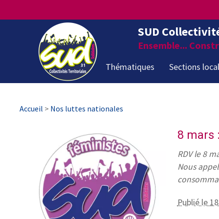
SUD Collectivit
Ensemble... Constru
Thématiques
Sections loca
Accueil
>
Nos luttes nationales
8 mars :
RDV le 8 ma
Nous appelo
consommatio
Publié le 18